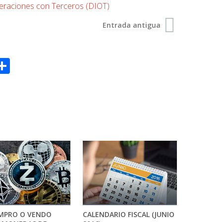
peraciones con Terceros (DIOT)
Entrada antigua
S
h
a
r
e
OMPRO O VENDO
CALENDARIO FISCAL (JUNIO