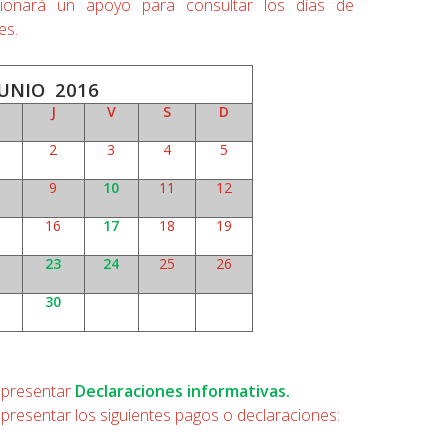
rcionará un apoyo para consultar los días de
es.
JUNIO 2016
J
V
S
D
2
3
4
5
9
10
11
12
16
17
18
19
23
24
25
26
30
 presentar
Declaraciones informativas.
 presentar los siguientes pagos o declaraciones: