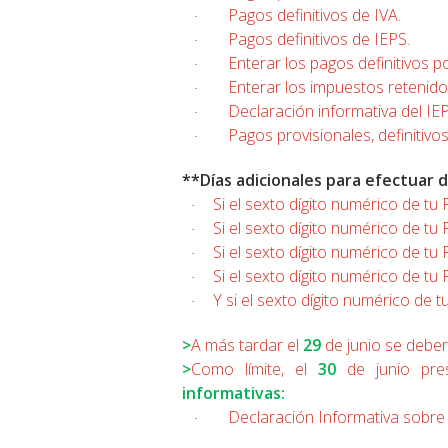
Pagos definitivos de IVA.
·
Pagos definitivos de IEPS.
·
Enterar los pagos definitivos po
·
Enterar los impuestos retenido
·
Declaración informativa del IEP
·
Pagos provisionales, definitivo
·
**Días adicionales para efectuar 
Si el sexto dígito numérico de tu 
·
Si el sexto dígito numérico de tu 
·
Si el sexto dígito numérico de tu 
·
Si el sexto dígito numérico de tu 
·
Y si el sexto dígito numérico de t
·
>
A más tardar el
29
de junio se debe
>
Como límite, el
30
de junio
pre
informativas:
Declaración Informativa sobre 
·