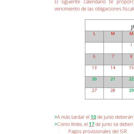
El siguiente calendario te propo
vencimiento de las obligaciones fiscal
L
M
M
1
6
7
8
13
14
15
20
21
22
27
28
29
>
A más tardar el
10
de junio deberán
>
Como límite, el
17
de junio se deben
Pagos provisionales del ISR.
·