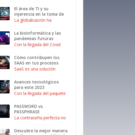
hemos visto una señal de
bonanza económica la
El área de TI y su
cual ha generado el
injerencia en la toma de
despertar de muchas
decisiones
La globalización ha
empresas internacionales
tomado por sorpresa al
, multin...
mundo, ya que con ellas
La bioinformática y las
se ha visto regido el
pandemias futuras
desempeño laboral y el
Con la llegada del Covid
cambio generacional de la
en 2019 y la fragilidad que
m...
nos encontramos
Cómo contribuyen los
expuestos desde hace 4
SAAS en tus procesos
años la OMS se dio a la
empresariales
SaaS es una solución
tarea de desarrollar pr...
integral para los negocios,
en la que a través de
Avances tecnológicos
aplicaciones a las cuales
para este 2023
se puede entrar mediante
Con la llegada del paquete
cualquier disposit...
económico 2023 se está
poniendo en marcha la
PASSWORD vs.
búsqueda de nuevos retos
PASSPHRASE
y de igual manera
La contraseña perfecta no
tecnologías que nos
existe, pero hay técnicas
ayud...
para crear una difícil de
Descubre la mejor manera
descifrar. Uno de los