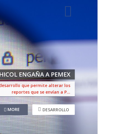
HICOL ENGAÑA A PEMEX
 desarrollo que permite alterar los
reportes que se envían a P...
MORE
DESARROLLO