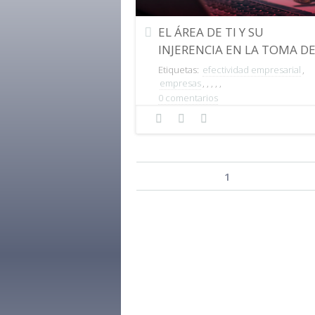
EL ÁREA DE TI Y SU
INJERENCIA EN LA TOMA D
DECISIONES
Etiquetas:
efectividad empresarial
,
empresas
,
,
,
,
,
0 comentarios
Page 1 of 42
1
2
3
4