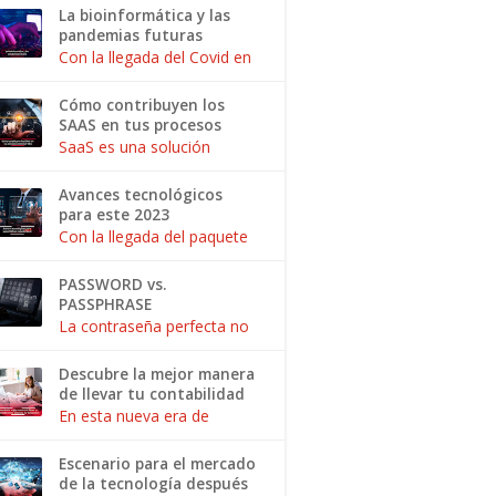
multin...
mundo, ya que con ellas
La bioinformática y las
se ha visto regido el
pandemias futuras
desempeño laboral y el
Con la llegada del Covid en
cambio generacional de la
2019 y la fragilidad que
m...
nos encontramos
Cómo contribuyen los
expuestos desde hace 4
SAAS en tus procesos
años la OMS se dio a la
empresariales
SaaS es una solución
tarea de desarrollar pr...
integral para los negocios,
en la que a través de
Avances tecnológicos
aplicaciones a las cuales
para este 2023
se puede entrar mediante
Con la llegada del paquete
cualquier disposit...
económico 2023 se está
poniendo en marcha la
PASSWORD vs.
búsqueda de nuevos retos
PASSPHRASE
y de igual manera
La contraseña perfecta no
tecnologías que nos
existe, pero hay técnicas
ayud...
para crear una difícil de
Descubre la mejor manera
descifrar. Uno de los
de llevar tu contabilidad
consejos más
con sistemas de
En esta nueva era de
mencionados por los ex...
facturación
cambios tecnológicos
puede generar diferentes
Escenario para el mercado
cambios en los procesos
de la tecnología después