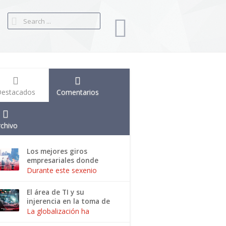
estacados
Comentarios
rchivo
Los mejores giros
empresariales donde
invertir
Durante este sexenio
hemos visto una señal de
bonanza económica la
El área de TI y su
cual ha generado el
injerencia en la toma de
despertar de muchas
decisiones
La globalización ha
empresas internacionales ,
tomado por sorpresa al