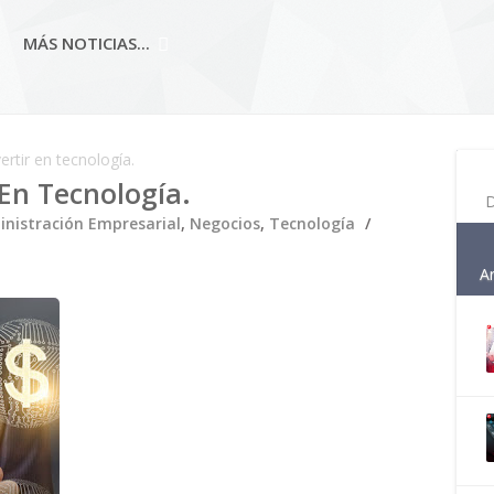
MÁS NOTICIAS...
ertir en tecnología.
 En Tecnología.
D
nistración Empresarial
,
Negocios
,
Tecnología
A